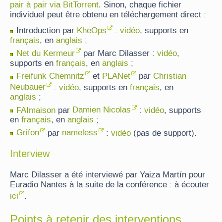
pair à pair via BitTorrent
. Sinon, chaque fichier
individuel peut être obtenu en téléchargement direct :
Introduction par
KheOps
:
vidéo
, supports en
français
, en
anglais
;
Net du Kermeur
par Marc Dilasser :
vidéo
,
supports en
français
, en
anglais
;
Freifunk Chemnitz
et
PLANet
par
Christian
Neubauer
:
vidéo
, supports en
français
, en
anglais
;
FAImaison
par
Damien Nicolas
:
vidéo
, supports
en
français
, en
anglais
;
Grifon
par
nameless
:
vidéo
(pas de support).
Interview
Marc Dilasser a été interviewé par Yaiza Martín pour
Euradio Nantes à la suite de la conférence : à écouter
ici
.
Points à retenir des interventions